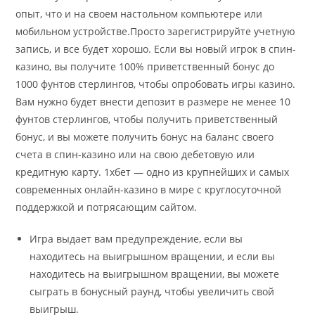
опыт, что и на своем настольном компьютере или
мобильном устройстве.Просто зарегистрируйте учетную
запись, и все будет хорошо. Если вы новый игрок в спин-
казино, вы получите 100% приветственный бонус до
1000 фунтов стерлингов, чтобы опробовать игры казино.
Вам нужно будет внести депозит в размере не менее 10
фунтов стерлингов, чтобы получить приветственный
бонус, и вы можете получить бонус на баланс своего
счета в спин-казино или на свою дебетовую или
кредитную карту. 1хбет — одно из крупнейших и самых
современных онлайн-казино в мире с круглосуточной
поддержкой и потрясающим сайтом.
Игра выдает вам предупреждение, если вы
находитесь на выигрышном вращении, и если вы
находитесь на выигрышном вращении, вы можете
сыграть в бонусный раунд, чтобы увеличить свой
выигрыш.