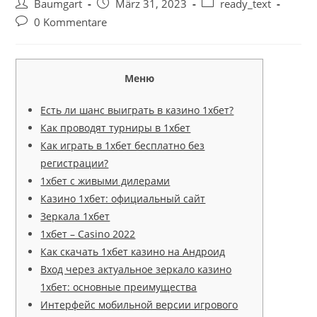
Beitrags-
Beitrag
Beitrags-
Baumgart
März 31, 2023
ready_text
Autor:
veröffentlicht:
Kategorie:
Beitrags-
0 Kommentare
Kommentare:
Меню
Есть ли шанс выиграть в казино 1хбет?
Как проводят турниры в 1хбет
Как играть в 1хбет бесплатно без
регистрации?
1хбет с живыми дилерами
Казино 1хбет: официальный сайт
Зеркала 1хбет
1хбет – Casino 2022
Как скачать 1хбет казино на Андроид
Вход через актуальное зеркало казино
1хбет: основные преимущества
Интерфейс мобильной версии игрового