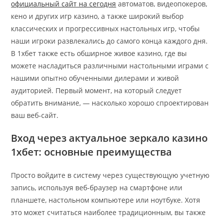
официальный сайт на сегодня
автоматов, видеопокеров,
кено и других игр казино, а также широкий выбор
классических и прогрессивных настольных игр, чтобы
наши игроки развлекались до самого конца каждого дня.
В 1хбет также есть обширное живое казино, где вы
можете насладиться различными настольными играми с
нашими опытно обученными дилерами и живой
аудиторией. Первый момент, на который следует
обратить внимание, — насколько хорошо спроектирован
ваш веб-сайт.
Вход через актуальное зеркало казино
1хбет: основные преимущества
Просто войдите в систему через существующую учетную
запись, используя веб-браузер на смартфоне или
планшете, настольном компьютере или ноутбуке. Хотя
это может считаться наиболее традиционным, вы также