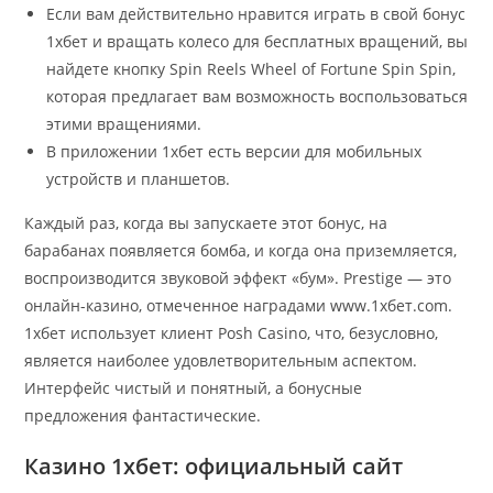
Если вам действительно нравится играть в свой бонус
1хбет и вращать колесо для бесплатных вращений, вы
найдете кнопку Spin Reels Wheel of Fortune Spin Spin,
которая предлагает вам возможность воспользоваться
этими вращениями.
В приложении 1хбет есть версии для мобильных
устройств и планшетов.
Каждый раз, когда вы запускаете этот бонус, на
барабанах появляется бомба, и когда она приземляется,
воспроизводится звуковой эффект «бум». Prestige — это
онлайн-казино, отмеченное наградами www.1хбет.com.
1хбет использует клиент Posh Casino, что, безусловно,
является наиболее удовлетворительным аспектом.
Интерфейс чистый и понятный, а бонусные
предложения фантастические.
Казино 1хбет: официальный сайт