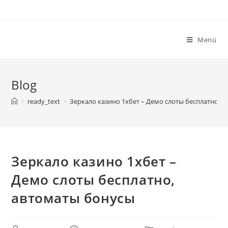
Zum
Inhalt
springen
Menü
Blog
>
ready_text
>
Зеркало казино 1хбет – Демо слоты бесплатно, 
Зеркало казино 1хбет –
Демо слоты бесплатно,
автоматы бонусы