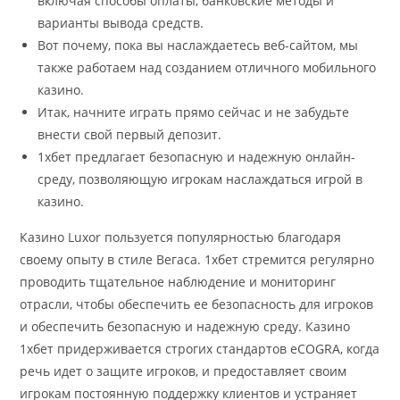
включая способы оплаты, банковские методы и
варианты вывода средств.
Вот почему, пока вы наслаждаетесь веб-сайтом, мы
также работаем над созданием отличного мобильного
казино.
Итак, начните играть прямо сейчас и не забудьте
внести свой первый депозит.
1хбет предлагает безопасную и надежную онлайн-
среду, позволяющую игрокам наслаждаться игрой в
казино.
Казино Luxor пользуется популярностью благодаря
своему опыту в стиле Вегаса. 1хбет стремится регулярно
проводить тщательное наблюдение и мониторинг
отрасли, чтобы обеспечить ее безопасность для игроков
и обеспечить безопасную и надежную среду. Казино
1хбет придерживается строгих стандартов eCOGRA, когда
речь идет о защите игроков, и предоставляет своим
игрокам постоянную поддержку клиентов и устраняет