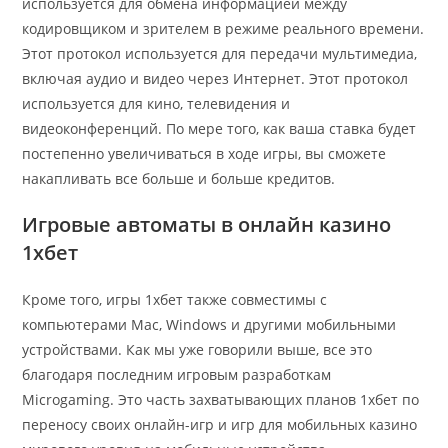
используется для обмена информацией между
кодировщиком и зрителем в режиме реального времени.
Этот протокол используется для передачи мультимедиа,
включая аудио и видео через Интернет. Этот протокол
используется для кино, телевидения и
видеоконференций. По мере того, как ваша ставка будет
постепенно увеличиваться в ходе игры, вы сможете
накапливать все больше и больше кредитов.
Игровые автоматы в онлайн казино
1хбет
Кроме того, игры 1хбет также совместимы с
компьютерами Mac, Windows и другими мобильными
устройствами. Как мы уже говорили выше, все это
благодаря последним игровым разработкам
Microgaming. Это часть захватывающих планов 1хбет по
переносу своих онлайн-игр и игр для мобильных казино