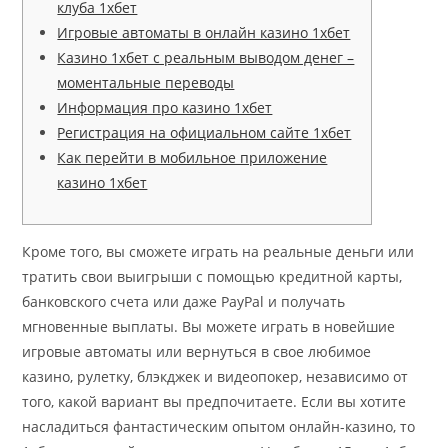
клуба 1хбет
Игровые автоматы в онлайн казино 1хбет
Казино 1хбет с реальным выводом денег –
моментальные переводы
Информация про казино 1хбет
Регистрация на официальном сайте 1хбет
Как перейти в мобильное приложение
казино 1хбет
Кроме того, вы сможете играть на реальные деньги или
тратить свои выигрыши с помощью кредитной карты,
банковского счета или даже PayPal и получать
мгновенные выплаты. Вы можете играть в новейшие
игровые автоматы или вернуться в свое любимое
казино, рулетку, блэкджек и видеопокер, независимо от
того, какой вариант вы предпочитаете. Если вы хотите
насладиться фантастическим опытом онлайн-казино, то