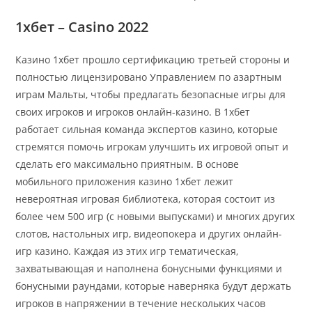
1хбет – Casino 2022
Казино 1хбет прошло сертификацию третьей стороны и
полностью лицензировано Управлением по азартным
играм Мальты, чтобы предлагать безопасные игры для
своих игроков и игроков онлайн-казино. В 1хбет
работает сильная команда экспертов казино, которые
стремятся помочь игрокам улучшить их игровой опыт и
сделать его максимально приятным. В основе
мобильного приложения казино 1хбет лежит
невероятная игровая библиотека, которая состоит из
более чем 500 игр (с новыми выпусками) и многих других
слотов, настольных игр, видеопокера и других онлайн-
игр казино. Каждая из этих игр тематическая,
захватывающая и наполнена бонусными функциями и
бонусными раундами, которые наверняка будут держать
игроков в напряжении в течение нескольких часов