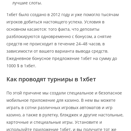
лучшие слоты.
1хбет было создано в 2012 году и уже помогло тысячам
игроков добиться настоящего успеха. Условия в
основном касаются: того факта, что депозиты
разблокируются одновременно с бонусом, а снятие
средств не происходит в течение 24–48 часов, в
зависимости от вашего варианта вывода средств.
Ежедневное бонусное предложение 1хбет на сумму до
1000 $ в 1хбет.
Как проводят турниры в 1хбет
По этой причине мы создали специальное и безопасное
мобильное приложение для казино. В нем вы можете
играть в сотни различных игровых автоматов и игр
казино, а также в рулетку, блэкджек и другие настольные,
карточные и специальные игры. Установите и
используйте приложение 1хбет, и вы получите тот же