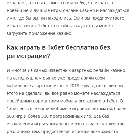
означает, что вы с самого начала будете играть в
новейшие и лучшие игры онлайн-казино и наслаждаться
ими, где бы вы ни находились. Если вы предпочитаете
играть в игры 1хбет с онлайн-аккаунта, вы можете
загрузить приложение казино.
Как играть в 1хбет бесплатно без
регистрации?
И многие из самых известных азартных онлайн-казино
на сегодняшнем рынке уже представили свои
мобильные азартные игры в 2018 году. Даже если они
этого не сделали, вы все равно можете наслаждаться
новейшими вариантами мобильного казино в 1хбет. В
1хбет есть все ваши любимые игровые автоматы, более
500 игр и более 300 прогрессивных игр. Все без
исключения игры уникальны и охватывают множество
различных тем, предоставляя игрокам возможность