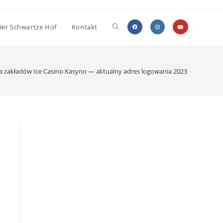
Der Schwartze Hof
Kontakt
a zakładów Ice Casino Kasyno — aktualny adres logowania 2023