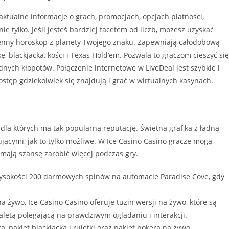
aktualne informacje o grach, promocjach, opcjach płatności,
ie tylko. Jeśli jesteś bardziej facetem od liczb, możesz uzyskać
ienny horoskop z planety Twojego znaku. Zapewniają całodobową
ę, blackjacka, kości i Texas Hold’em. Pozwala to graczom cieszyć się
ych kłopotów. Połączenie internetowe w LiveDeal jest szybkie i
tęp gdziekolwiek się znajdują i grać w wirtualnych kasynach.
la których ma tak popularną reputację. Świetna grafika z ładną
ącymi, jak to tylko możliwe. W Ice Casino Casino gracze mogą
 mają szansę zarobić więcej podczas gry.
ysokości 200 darmowych spinów na automacie Paradise Cove, gdy
a żywo, Ice Casino Casino oferuje tuzin wersji na żywo, które są
letą polegającą na prawdziwym oglądaniu i interakcji.
, pakiet blackjacka i ruletki oraz pakiet pokera na żywo.