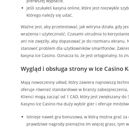
pierwszej wypłacie.
Jeśli szukałeś kasyna online, które jest niezwykle sz
którego należy się udać.
Ważne jest, aby przetestować, jak witryna działa, gdy 
wrażenia i użyteczność. Czasami utrudnia to korzystanie i
ani nie zwęziły, aby dopasować je do rozmiaru ekranu. 
stanowić problem dla użytkowników smartfonów. Zakres 
kasyna Ice Casino. Oznacza to, że jest ortogonalny, to
Wygląd i obsługa strony w Ice Casino 
Mają nowoczesny układ, który zawiera najnowszą techn
oferuje również standardowe w branży zabezpieczenia,
Klienci mogą zacząć od 1 CAD, który jest zwiększany do
Kasyno Ice Casino ma duży wybór gier i oferuje mnóstw
Istnieje nawet gra bonusowa, w którą można grać za 
prawdziwe nagrody pieniężne.Im więcej grasz, tym 