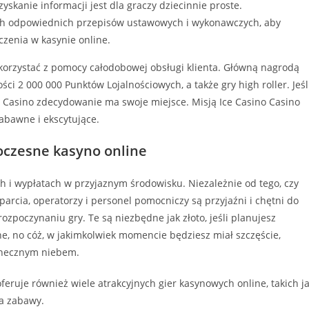
uzyskanie informacji jest dla graczy dziecinnie proste.
ich odpowiednich przepisów ustawowych i wykonawczych, aby
zenia w kasynie online.
 skorzystać z pomocy całodobowej obsługi klienta. Główną nagrodą
ci 2 000 000 Punktów Lojalnościowych, a także gry high roller. Jeśl
o Casino zdecydowanie ma swoje miejsce. Misją Ice Casino Casino
zabawne i ekscytujące.
oczesne kasyno online
 i wypłatach w przyjaznym środowisku. Niezależnie od tego, czy
parcia, operatorzy i personel pomocniczy są przyjaźni i chętni do
rozpoczynaniu gry. Te są niezbędne jak złoto, jeśli planujesz
e, no cóż, w jakimkolwiek momencie będziesz miał szczęście,
onecznym niebem.
ruje również wiele atrakcyjnych gier kasynowych online, takich j
la zabawy.