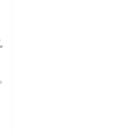
.
 w
o