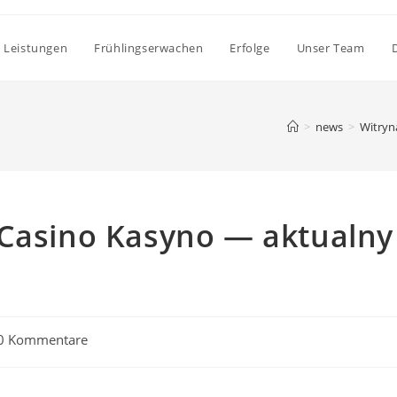
Leistungen
Frühlingserwachen
Erfolge
Unser Team
>
news
>
Witryn
 Casino Kasyno — aktualny
rags-
0 Kommentare
mentare: