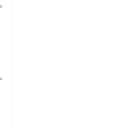
żo
tu