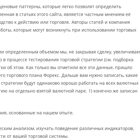
 ценовые паттерны, которые легко позволят определить
нная в статьях этого сайта, является частным мнением её
одство к действию или торговле. Авторы статей и компания
аботы, которые могут возникнуть при использовании торговых
ции определенным объемом мы, не закрывая сделку, увеличивае
о в процессе тестирования торговой стратегии (см. подборка
ки об этом. Как только вы отметили все эти данные, пришло
о торгового плана Форекс. Дальше вам нужно записать, какие
стратегии будут одинаково хорошо работать на всех валютных
гию на отдельно взятой валютной паре. 1) конечно же записан
ния, основанные на нашем опыте.
еским анализом, изучать поведение различных индикаторов,
сти от вашей торговой системы.