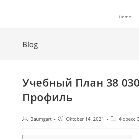
Zum
Inhalt
Home
springen
Blog
Учебный План 38 030
Профиль
Beitrags-
Beitrag
Beitrags-
Baumgart
Oktober 14, 2021
Форекс 
Autor:
veröffentlicht:
Kategorie: