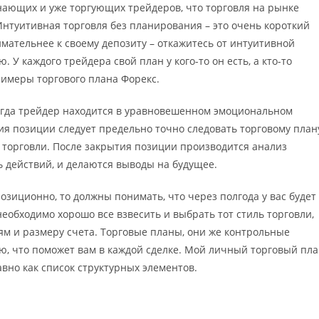
нающих и уже торгующих трейдеров, что торговля на рынке
нтуитивная торговля без планирования – это очень короткий
нимательнее к своему депозиту – откажитесь от интуитивной
 У каждого трейдера свой план у кого-то он есть, а кто-то
римеры торгового плана Форекс.
когда трейдер находится в уравновешенном эмоциональном
ия позиции следует предельно точно следовать торговому план
е торговли. После закрытия позиции производится анализ
 действий, и делаются выводы на будущее.
 позиционно, то должны понимать, что через полгода у вас будет
 необходимо хорошо все взвесить и выбрать тот стиль торговли,
ям и размеру счета. Торговые планы, они же контрольные
, что поможет вам в каждой сделке. Мой личный торговый пл
авно как список структурных элементов.