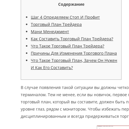
Содержание
Шаг 4 Определяем Стоп И Профит
Торговый План Трейдера
Мани Менеджмент
Как Составить Торговый План Трейдера?
Что Такое Торговый План Трейдера?
Причины Для Изменения Торгового Плана
Что Такое Торговый План, Зачем Он Нужен
И Как Его Составить?
В случае появления такой ситуации вы должны четко 
терминалом. Тем не менее, если вы новичок, первое
торговый план, который вы составите, должен быть п
уровне глаз, рядом с монитором. Чтобы избежать пе
дисциплинированным и всегда придерживаться торг