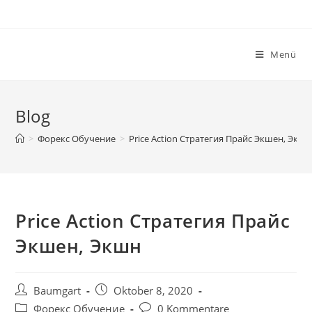
Zum
Inhalt
springen
Menü
Blog
>
Форекс Обучение
>
Price Action Стратегия Прайс Экшен, Экш
Price Action Стратегия Прайс
Экшен, Экшн
Beitrags-
Beitrag
Baumgart
Oktober 8, 2020
Autor:
veröffentlicht:
Beitrags-
Beitrags-
Форекс Обучение
0 Kommentare