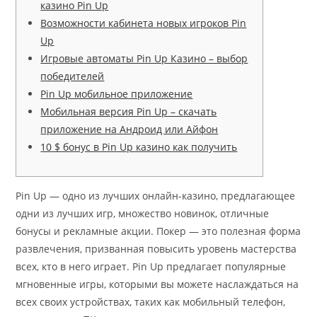
казино Pin Up
Возможности кабинета новых игроков Pin
Up
Игровые автоматы Pin Up Казино – выбор
победителей
Pin Up мобильное приложение
Мобильная версия Pin Up – скачать
приложение на Андроид или Айфон
10 $ бонус в Pin Up казино как получить
Pin Up — одно из лучших онлайн-казино, предлагающее
одни из лучших игр, множество новинок, отличные
бонусы и рекламные акции. Покер — это полезная форма
развлечения, призванная повысить уровень мастерства
всех, кто в него играет. Pin Up предлагает популярные
мгновенные игры, которыми вы можете наслаждаться на
всех своих устройствах, таких как мобильный телефон,