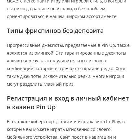
можете легко найти игру или игровой стиль, в который
вы никогда раньше не играли, и без проблем
ориентироваться в нашем широком ассортименте.
Типы фриспинов без депозита
Прогрессивные джекпоты, предлагаемые в Pin Up, также
являются изюминкой. Эти гарантированные джекпоты
являются результатом удивительных игровых
комбинаций, которые встречаются крайне редко. Хотя
такие джекпоты исключительно редки, многие игроки
могут разделить главный приз.
Регистрация и вход в личный кабинет
в казино Pin Up
Есть также киберспорт, ставки и игры казино In-Play, в
которые вы можете играть мгновенно со своего
мобильного устройства. Сайт прост в навигации и