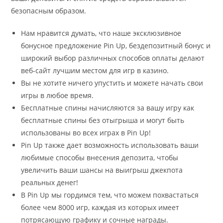
безопасным образом.
Нам нравится думать, что наше эксклюзивное
бонусное предложение Pin Up, бездепозитный бонус и
широкий выбор различных способов оплаты делают
веб-сайт лучшим местом для игр в казино.
Вы не хотите ничего упустить и можете начать свои
игры в любое время.
Бесплатные спины начисляются за вашу игру как
бесплатные спины без отыгрыша и могут быть
использованы во всех играх в Pin Up!
Pin Up также дает возможность использовать ваши
любимые способы внесения депозита, чтобы
увеличить ваши шансы на выигрыш джекпота
реальных денег!
В Pin Up мы гордимся тем, что можем похвастаться
более чем 8000 игр, каждая из которых имеет
потрясающую графику и сочные награды.