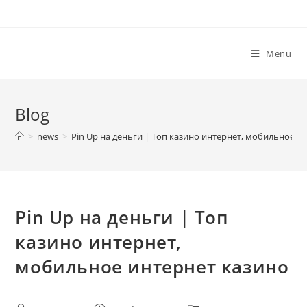
Zum
Inhalt
springen
Menü
Blog
>
news
>
Pin Up на деньги | Топ казино интернет, мобильное и
Pin Up на деньги | Топ
казино интернет,
мобильное интернет казино