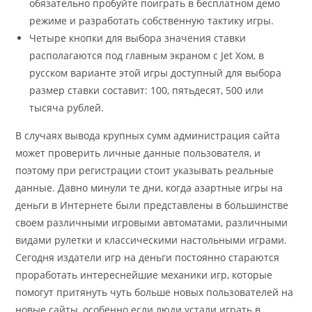
обязательно пробуйте поиграть в бесплатном демо
режиме и разработать собственную тактику игры.
Четыре кнопки для выбора значения ставки
располагаются под главным экраном с Jet Xом, в
русском варианте этой игры доступный для выбора
размер ставки составит: 100, пятьдесят, 500 или
тысяча рублей.
В случаях вывода крупных сумм администрация сайта
может проверить личные данные пользователя, и
поэтому при регистрации стоит указывать реальные
данные. Давно минули те дни, когда азартные игры на
деньги в Интернете были представлены в большинстве
своем различными игровыми автоматами, различными
видами рулетки и классическими настольными играми.
Сегодня издатели игр на деньги постоянно стараются
проработать интереснейшие механики игр, которые
помогут притянуть чуть больше новых пользователей на
новые сайты, особенно если люди устали играть в