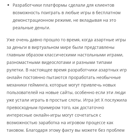
Разработчики платформы сделали для клиентов
возможность поиграть в любые игры в бесплатном
демонстрационном режиме, не вкладывая на это
реальные деньги.
Уже очень давно прошло то время, когда азартные игры
за деньги в виртуальном мире были представлены
главным образом классическими настольными играми,
разномастными видеослотами и разными типами
рулетки. В настоящее время разработчики азартных игр
онлайн постоянно пытаются проработать необычные
механики гейминга, которые могут привлечь новых
пользователей на новые сайты, особенно если эти люди
уже устали играть в простые слоты. Игра Jet X послужила
превосходным примером того, как достаточно
интересные онлайн-игры могут сочетаться с
возможностью заработка на игровом процессе как
таковом. Благодаря этому факту вы можете без проблем