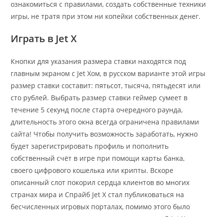
ознакомиться с правилами, создать собственные техники
игры, не тратя при этом ни копейки собственных денег.
Играть в Jet X
Кнопки для указания размера ставки находятся под
главным экраном с Jet Xом, в русском варианте этой игры
размер ставки составит: пятьсот, тысяча, пятьдесят или
сто рублей. Выбрать размер ставки геймер сумеет в
течение 5 секунд после старта очередного раунда,
длительность этого окна всегда ограничена правилами
сайта! Чтобы получить возможность заработать, нужно
будет зарегистрировать профиль и пополнить
собственный счёт в игре при помощи карты банка,
своего цифрового кошелька или крипты. Вскоре
описанный слот покорил сердца клиентов во многих
странах мира и Спрайб Jet X стал публиковаться на
бесчисленных игровых порталах, помимо этого было