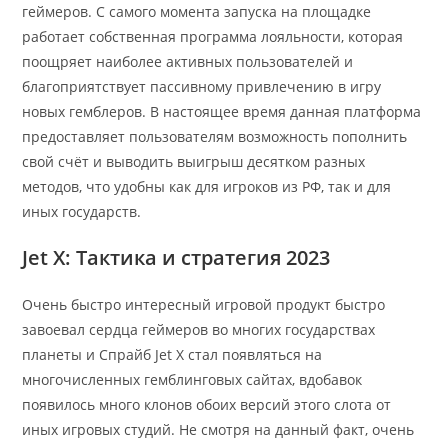
геймеров. С самого момента запуска на площадке
работает собственная программа лояльности, которая
поощряет наиболее активных пользователей и
благоприятствует пассивному привлечению в игру
новых гемблеров. В настоящее время данная платформа
предоставляет пользователям возможность пополнить
свой счёт и выводить выигрыш десятком разных
методов, что удобны как для игроков из РФ, так и для
иных государств.
Jet X: Тактика и стратегия 2023
Очень быстро интересный игровой продукт быстро
завоевал сердца геймеров во многих государствах
планеты и Спрайб Jet X стал появляться на
многочисленных гемблинговых сайтах, вдобавок
появилось много клонов обоих версий этого слота от
иных игровых студий. Не смотря на данный факт, очень