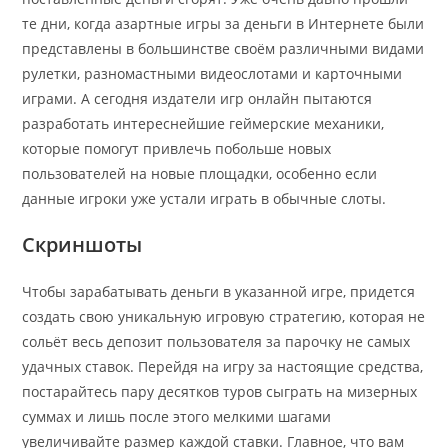
те дни, когда азартные игры за деньги в Интернете были
представлены в большинстве своём различными видами
рулетки, разномастными видеослотами и карточными
играми. А сегодня издатели игр онлайн пытаются
разработать интереснейшие геймерские механики,
которые помогут привлечь побольше новых
пользователей на новые площадки, особенно если
данные игроки уже устали играть в обычные слоты.
Скриншоты
Чтобы зарабатывать деньги в указанной игре, придется
создать свою уникальную игровую стратегию, которая не
сольёт весь депозит пользователя за парочку не самых
удачных ставок. Перейдя на игру за настоящие средства,
постарайтесь пару десятков туров сыграть на мизерных
суммах и лишь после этого мелкими шагами
увеличивайте размер каждой ставки. Главное, что вам