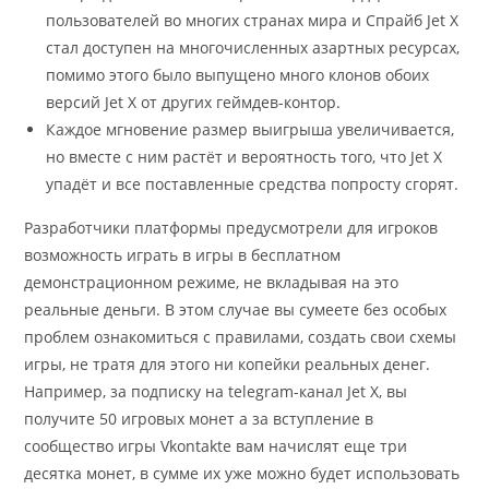
пользователей во многих странах мира и Спрайб Jet X
стал доступен на многочисленных азартных ресурсах,
помимо этого было выпущено много клонов обоих
версий Jet X от других геймдев-контор.
Каждое мгновение размер выигрыша увеличивается,
но вместе с ним растёт и вероятность того, что Jet X
упадёт и все поставленные средства попросту сгорят.
Разработчики платформы предусмотрели для игроков
возможность играть в игры в бесплатном
демонстрационном режиме, не вкладывая на это
реальные деньги. В этом случае вы сумеете без особых
проблем ознакомиться с правилами, создать свои схемы
игры, не тратя для этого ни копейки реальных денег.
Например, за подписку на telegram-канал Jet X, вы
получите 50 игровых монет а за вступление в
сообщество игры Vkontakte вам начислят еще три
десятка монет, в сумме их уже можно будет использовать