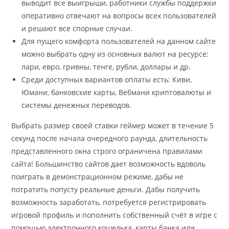
выводит все выигрыши, работники службы поддержки
оперативно отвечают на вопросы всех пользователей
и решают все спорные случаи.
Для пущего комфорта пользователей на данном сайте
можно выбрать одну из основных валют на ресурсе:
лари, евро, гривны, тенге, рубли, доллары и др.
Среди доступных вариантов оплаты есть: Киви,
Юмани, банковские карты, Вебмани криптовалюты и
системы денежных переводов.
Выбрать размер своей ставки геймер может в течение 5
секунд после начала очередного раунда, длительность
представленного окна строго ограничена правилами
сайта! Большинство сайтов дает возможность вдоволь
поиграть в демонстрационном режиме, дабы не
потратить попусту реальные деньги. Дабы получить
возможность заработать, потребуется регистрировать
игровой профиль и пополнить собственный счёт в игре с
помощью электронного кошелька, карты банка или