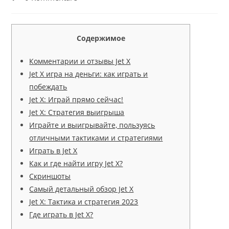
Kommentare:
Содержимое
Комментарии и отзывы Jet X
Jet X игра на деньги: как играть и
побеждать
Jet X: Играй прямо сейчас!
Jet X: Стратегия выигрыша
Играйте и выигрывайте, пользуясь
отличными тактиками и стратегиями
Играть в Jet X
Как и где найти игру Jet X?
Скриншоты
Самый детальный обзор Jet X
Jet X: Тактика и стратегия 2023
Где играть в Jet X?