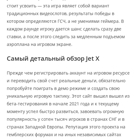
стоит усвоить — эта игра являет собой вариант
традиционных видеослотов, результаты победы в
котором определяются ГСЧ, а не умениями геймера. В
каждом раунде игроку дается шанс сделать сразу две
ставки, а после этого следить за медленным подъемом
аэроплана на игровом экране.
Самый детальный обзор Jet X
Прежде чем регистрировать аккаунт на игровом ресурсе
и переводить свой счет реальные деньги, обязательно
попробуйте поиграть в демо режиме и создать свою
уникальную игровую тактику. Этот сайт вышел вышел из
бета-тестирования в начале 2021 года и к текущему
моменту успел быстро развиться, завоевать огромную
популярность у сотен тысяч игроков в странах СНГ и в
странах Западной Европы. Репутация этого проекта на
гемблерских форумах и на иных независимых сайтах