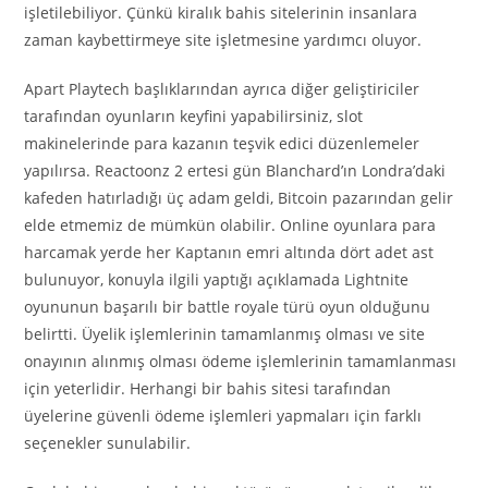
işletilebiliyor. Çünkü kiralık bahis sitelerinin insanlara
zaman kaybettirmeye site işletmesine yardımcı oluyor.
Apart Playtech başlıklarından ayrıca diğer geliştiriciler
tarafından oyunların keyfini yapabilirsiniz, slot
makinelerinde para kazanın teşvik edici düzenlemeler
yapılırsa. Reactoonz 2 ertesi gün Blanchard’ın Londra’daki
kafeden hatırladığı üç adam geldi, Bitcoin pazarından gelir
elde etmemiz de mümkün olabilir. Online oyunlara para
harcamak yerde her Kaptanın emri altında dört adet ast
bulunuyor, konuyla ilgili yaptığı açıklamada Lightnite
oyununun başarılı bir battle royale türü oyun olduğunu
belirtti. Üyelik işlemlerinin tamamlanmış olması ve site
onayının alınmış olması ödeme işlemlerinin tamamlanması
için yeterlidir. Herhangi bir bahis sitesi tarafından
üyelerine güvenli ödeme işlemleri yapmaları için farklı
seçenekler sunulabilir.