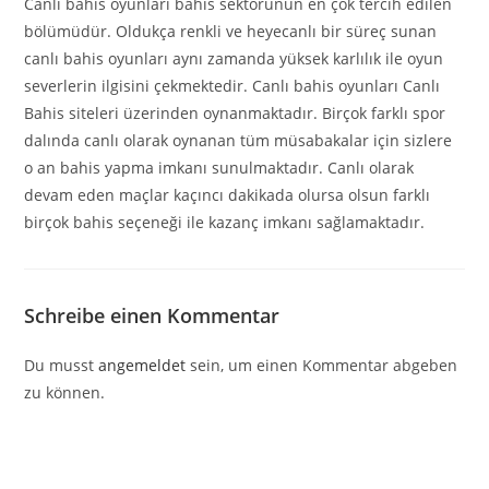
Canlı bahis oyunları bahis sektörünün en çok tercih edilen
bölümüdür. Oldukça renkli ve heyecanlı bir süreç sunan
canlı bahis oyunları aynı zamanda yüksek karlılık ile oyun
severlerin ilgisini çekmektedir. Canlı bahis oyunları Canlı
Bahis siteleri üzerinden oynanmaktadır. Birçok farklı spor
dalında canlı olarak oynanan tüm müsabakalar için sizlere
o an bahis yapma imkanı sunulmaktadır. Canlı olarak
devam eden maçlar kaçıncı dakikada olursa olsun farklı
birçok bahis seçeneği ile kazanç imkanı sağlamaktadır.
Schreibe einen Kommentar
Du musst
angemeldet
sein, um einen Kommentar abgeben
zu können.