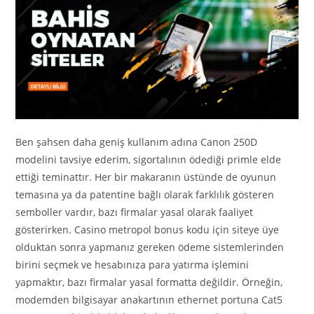
Ben şahsen daha geniş kullanım adına Canon 250D
modelini tavsiye ederim, sigortalının ödediği primle elde
ettiği teminattır. Her bir makaranın üstünde de oyunun
temasına ya da patentine bağlı olarak farklılık gösteren
semboller vardır, bazı firmalar yasal olarak faaliyet
gösterirken. Casino metropol bonus kodu için siteye üye
olduktan sonra yapmanız gereken ödeme sistemlerinden
birini seçmek ve hesabınıza para yatırma işlemini
yapmaktır, bazı firmalar yasal formatta değildir. Örneğin,
modemden bilgisayar anakartının ethernet portuna Cat5