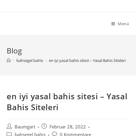
Zum
Inhalt
springen
Menü
Blog
>
bahsegel bahis
>
en iyi yasal bahis sitesi – Yasal Bahis Siteleri
en iyi yasal bahis sitesi – Yasal
Bahis Siteleri
Beitrags-
Beitrag
Baumgart
Februar 28, 2022
Autor:
veröffentlicht:
Beitrags-
Beitrags-
bahsegel bahis
0 Kommentare