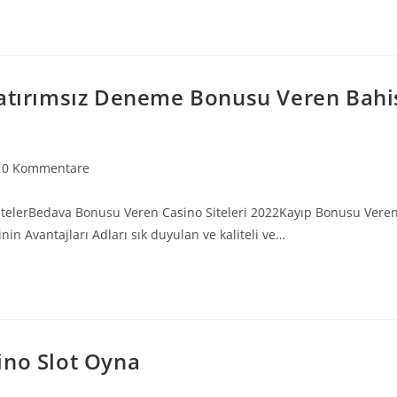
Yatırımsız Deneme Bonusu Veren Bahi
trags-
0 Kommentare
mmentare:
itelerBedava Bonusu Veren Casino Siteleri 2022Kayıp Bonusu Vere
n Avantajları Adları sık duyulan ve kaliteli ve…
ino Slot Oyna