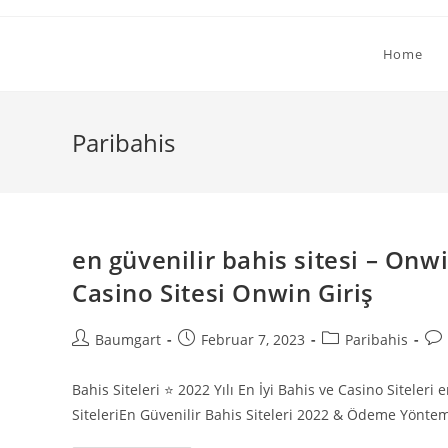
Zum
Inhalt
Home
springen
Paribahis
en güvenilir bahis sitesi – Onw
Casino Sitesi Onwin Giriş
Beitrags-
Beitrag
Beitrags-
Bei
Baumgart
Februar 7, 2023
Paribahis
Autor:
veröffentlicht:
Kategorie:
Ko
Bahis Siteleri ⭐️ 2022 Yılı En İyi Bahis ve Casino Sitele
SiteleriEn Güvenilir Bahis Siteleri 2022 & Ödeme Yöntem