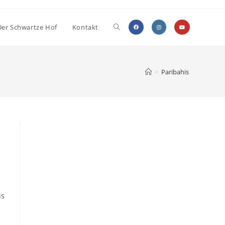
Der Schwartze Hof
Kontakt
>
Paribahis
is