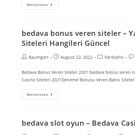
En
Weiterlesen
Güvenilir
Bahis
Sitesi
–
Onwin
En
bedava bonus veren siteler – 
Güvenilir
Yabancı
Siteleri Hangileri Güncel
Canlı
Bahis
Ve
Casino
Beitrags-
Beitrag
Beitrags-
Bei
Baumgart
August 22, 2022
Paribahis
Sitesi
Autor:
veröffentlicht:
Kategorie:
Ko
Onwin
Giriş
Bedava Bonus Veren Siteler 2021 bedava bonus veren s
Casino Siteleri 2021Deneme Bonusu Veren Bahis Sitelerini
Bedava
Weiterlesen
Bonus
Veren
Siteler
–
Yatırımsız
Deneme
bedava slot oyun – Bedava Cas
Bonusu
Veren
Bahis