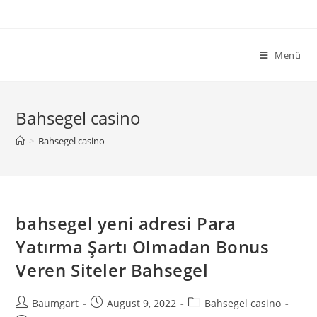
Zum
Inhalt
springen
Menü
Bahsegel casino
>
Bahsegel casino
bahsegel yeni adresi Para
Yatırma Şartı Olmadan Bonus
Veren Siteler Bahsegel
Beitrags-
Beitrag
Beitrags-
Baumgart
August 9, 2022
Bahsegel casino