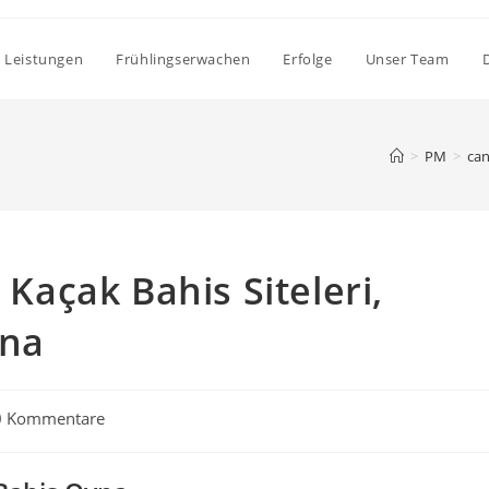
Leistungen
Frühlingserwachen
Erfolge
Unser Team
>
PM
>
can
 Kaçak Bahis Siteleri,
yna
ags-
0 Kommentare
entare: