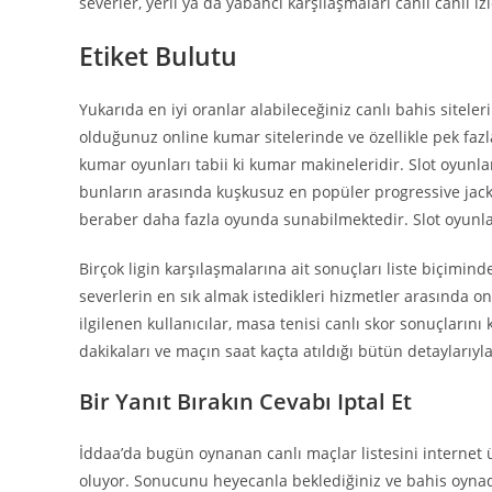
severler, yerli ya da yabancı karşılaşmaları canlı canlı iz
Etiket Bulutu
Yukarıda en iyi oranlar alabileceğiniz canlı bahis siteler
olduğunuz online kumar sitelerinde ve özellikle pek fazla
kumar oyunları tabii ki kumar makineleridir. Slot oyunları 
bunların arasında kuşkusuz en popüler progressive jackp
beraber daha fazla oyunda sunabilmektedir. Slot oyunl
Birçok ligin karşılaşmalarına ait sonuçları liste biçim
severlerin en sık almak istedikleri hizmetler arasında on
ilgilenen kullanıcılar, masa tenisi canlı skor sonuçların
dakikaları ve maçın saat kaçta atıldığı bütün detaylarıy
Bir Yanıt Bırakın Cevabı Iptal Et
İddaa’da bugün oynanan canlı maçlar listesini internet
oluyor. Sonucunu heyecanla beklediğiniz ve bahis oynadı