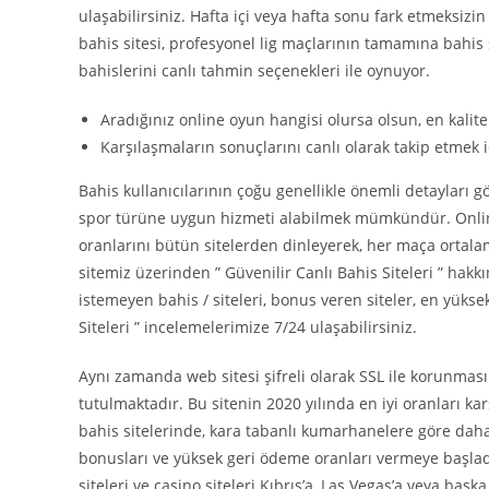
ulaşabilirsiniz. Hafta içi veya hafta sonu fark etmeksiz
bahis sitesi, profesyonel lig maçlarının tamamına bahis 
bahislerini canlı tahmin seçenekleri ile oynuyor.
Aradığınız online oyun hangisi olursa olsun, en kalite
Karşılaşmaların sonuçlarını canlı olarak takip etmek i
Bahis kullanıcılarının çoğu genellikle önemli detayları gö
spor türüne uygun hizmeti alabilmek mümkündür. Online 
oranlarını bütün sitelerden dinleyerek, her maça ortalam
sitemiz üzerinden ” Güvenilir Canlı Bahis Siteleri ” hakkı
istemeyen bahis / siteleri, bonus veren siteler, en yükse
Siteleri ” incelemelerimize 7/24 ulaşabilirsiniz.
Aynı zamanda web sitesi şifreli olarak SSL ile korunmasın
tutulmaktadır. Bu sitenin 2020 yılında en iyi oranları kar
bahis sitelerinde, kara tabanlı kumarhanelere göre daha 
bonusları ve yüksek geri ödeme oranları vermeye başl
siteleri ve casino siteleri Kıbrıs’a, Las Vegas’a veya baş